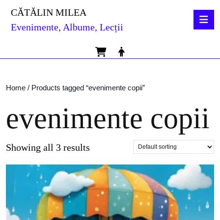
Skip
CĂTĂLIN MILEA
O
to
B
Evenimente, Albume, Lecții
content
Skip
to
Cart
MyAccount
content
Home
/ Products tagged “evenimente copii”
evenimente copii
Showing all 3 results