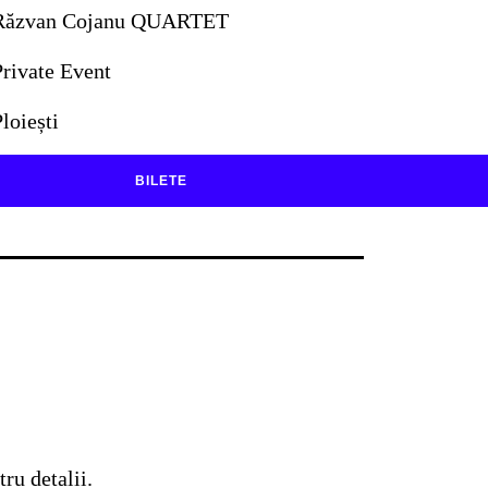
Răzvan Cojanu QUARTET
Private Event
loiești
BILETE
ru detalii.