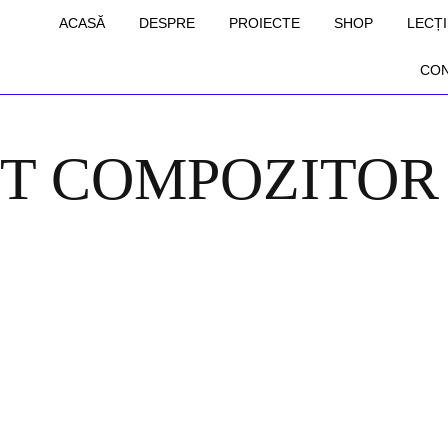
ACASĂ
DESPRE
PROIECTE
SHOP
LECȚI
CO
T COMPOZITOR