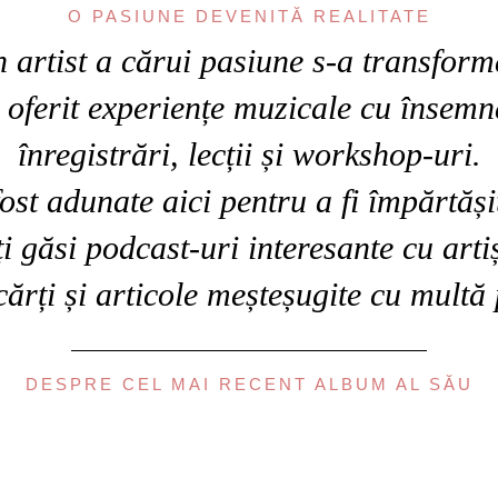
O PASIUNE DEVENITĂ REALITATE
 artist a cărui pasiune s-a transform
 oferit experiențe muzicale cu însemn
înregistrări, lecții și workshop-uri.
ost adunate aici pentru a fi împărtăși
 găsi podcast-uri interesante cu artiș
cărți și articole meșteșugite cu multă 
DESPRE CEL MAI RECENT ALBUM AL SĂU