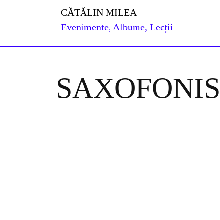
Skip
CĂTĂLIN MILEA
to
Evenimente, Albume, Lecții
content
Skip
to
content
SAXOFONIS