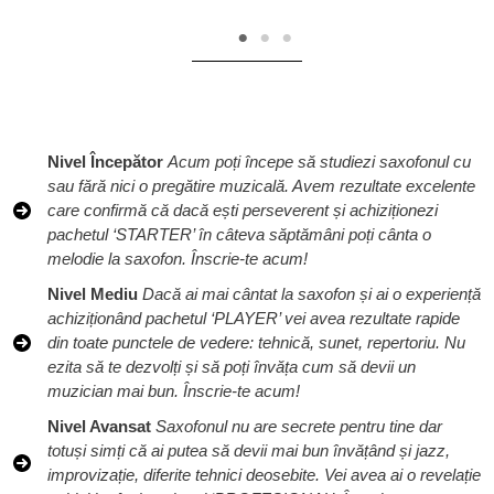
Nivel Începător
Acum poți începe să studiezi saxofonul cu
sau fără nici o pregătire muzicală. Avem rezultate excelente
care confirmă că dacă ești perseverent și achiziționezi
pachetul ‘STARTER’ în câteva săptămâni poți cânta o
melodie la saxofon. Înscrie-te acum!
Nivel Mediu
Dacă ai mai cântat la saxofon și ai o experiență
achiziționând pachetul ‘PLAYER’ vei avea rezultate rapide
din toate punctele de vedere: tehnică, sunet, repertoriu. Nu
ezita să te dezvolți și să poți învăța cum să devii un
muzician mai bun. Înscrie-te acum!
Nivel Avansat
Saxofonul nu are secrete pentru tine dar
totuși simți că ai putea să devii mai bun învățând și jazz,
improvizație, diferite tehnici deosebite. Vei avea ai o revelație