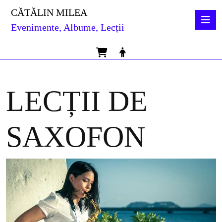
Skip
CĂTĂLIN MILEA
O
to
B
Evenimente, Albume, Lecții
content
Skip
to
Cart
MyAccount
content
LECȚII DE
SAXOFON